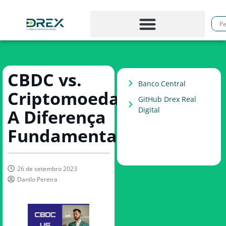
CBDC vs.
Banco Central
Criptomoedas:
GitHub Drex Real
Digital
A Diferença
Fundamental
26 de setembro 2023
Danilo Pereira