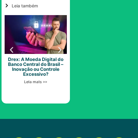
Leia também
Drex: A Moeda Digital do
Drex: Real Digital Como Vai
O q
Banco Central do Brasil –
Funcionar?
Inovação ou Controle
Excessivo?
Leia mais >>
Leia mais >>